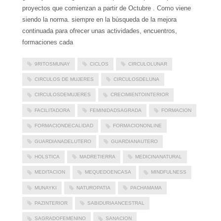
proyectos que comienzan a partir de Octubre . Como viene
siendo la norma. siempre en la búsqueda de la mejora
continuada para ofrecer unas actividades, encuentros,
formaciones cada
9RITOSMUNAY
CICLOS
CIRCULOLUNAR
CIRCULOS DE MUJERES
CIRCULOSDELUNA
CIRCULOSDEMUJERES
CRECIMIENTOINTERIOR
FACILITADORA
FEMINIDADSAGRADA
FORMACION
FORMACIONDECALIDAD
FORMACIONONLINE
GUARDIANADELUTERO
GUARDIANAUTERO
HOLSTICA
MADRETIERRA
MEDICINANATURAL
MEDITACION
MEQUEDOENCASA
MINDFULNESS
MUNAYKI
NATUROPATIA
PACHAMAMA
PAZINTERIOR
SABIDURIAANCESTRAL
SAGRADOFEMENINO
SANACION