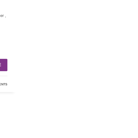
er ,
E
ENTS