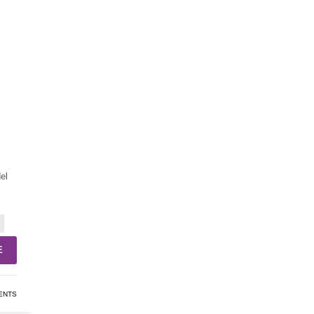
el
E
ENTS