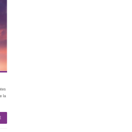
ntes
 la
E