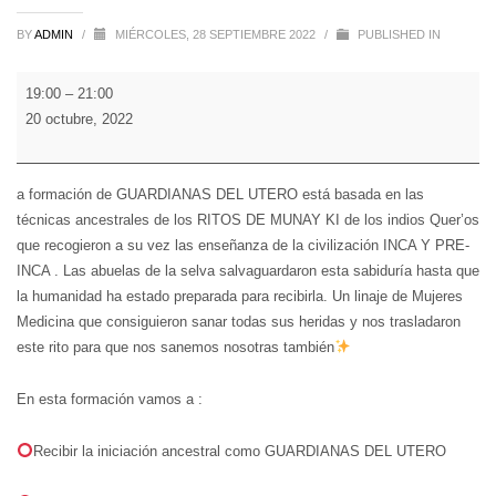
BY
ADMIN
/
MIÉRCOLES, 28 SEPTIEMBRE 2022
/
PUBLISHED IN
13
19:00
–
21:00
RITO
20 octubre, 2022
MUNAY
KI
-
a formación de GUARDIANAS DEL UTERO está basada en las
GUARDIANA
técnicas ancestrales de los RITOS DE MUNAY KI de los indios Quer’os
DEL
que recogieron a su vez las enseñanza de la civilización INCA Y PRE-
UTERO
INCA . Las abuelas de la selva salvaguardaron esta sabiduría hasta que
ON
la humanidad ha estado preparada para recibirla. Un linaje de Mujeres
LINE
Medicina que consiguieron sanar todas sus heridas y nos trasladaron
este rito para que nos sanemos nosotras también
En esta formación vamos a :
Recibir la iniciación ancestral como GUARDIANAS DEL UTERO