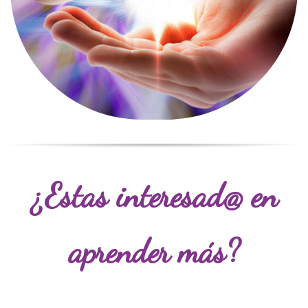
¿Estas interesad@ en
a
prender más
?