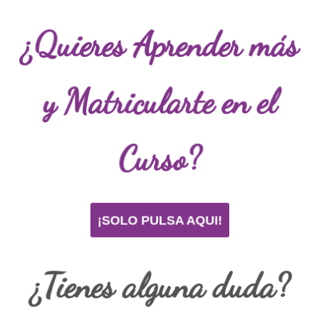
¿Quieres
A
prender más
y Matricularte en el
C
urso?
¡SOLO PULSA AQUI!
¿Tienes alguna duda?