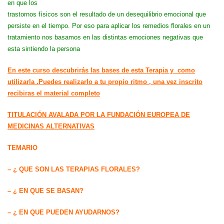
en que los
trastornos físicos son el resultado de un desequilibrio emocional que
persiste en el tiempo. Por eso para aplicar los remedios florales en un
tratamiento nos basamos en las distintas emociones negativas que
esta sintiendo la persona
En este curso descubrirás las bases de esta Terapia y como
utilizarla .Puedes realizarlo a tu propio ritmo , una vez inscrito
recibiras el material completo
TITULACIÓN AVALADA POR LA FUNDACIÓN EUROPEA DE
MEDICINAS ALTERNATIVAS
TEMARIO
– ¿ QUE SON LAS TERAPIAS FLORALES?
– ¿ EN QUE SE BASAN?
– ¿ EN QUE PUEDEN AYUDARNOS?