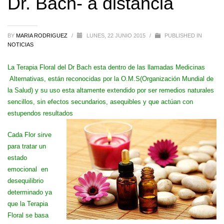
Dr. Bach- a distancia
BY
MARIA RODRIGUEZ
/
LUNES, 22 JUNIO 2015
/
PUBLISHED IN
NOTICIAS
La Terapia Floral del Dr Bach esta dentro de las llamadas Medicinas
Alternativas, están reconocidas por la O.M.S(Organización Mundial de
la Salud) y su uso esta altamente extendido por ser remedios naturales
sencillos, sin efectos secundarios, asequibles y que actúan con
estupendos resultados
Cada Flor sirve
para tratar un
estado
emocional en
desequilibrio
determinado ya
que la Terapia
Floral se basa