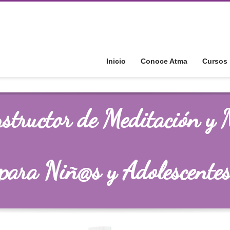
Inicio
Conoce Atma
Cursos
nstructor de Meditación y 
para Niñ@s y Adolescente