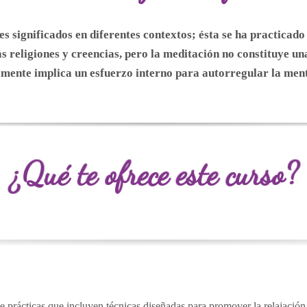
s significados en diferentes contextos; ésta se ha practicad
religiones y creencias,​ pero la meditación no constituye una
ente implica un esfuerzo interno para autorregular la men
¿
Qué te ofrece este curso?
 prácticas que incluyen técnicas diseñadas para promover la relajación, 