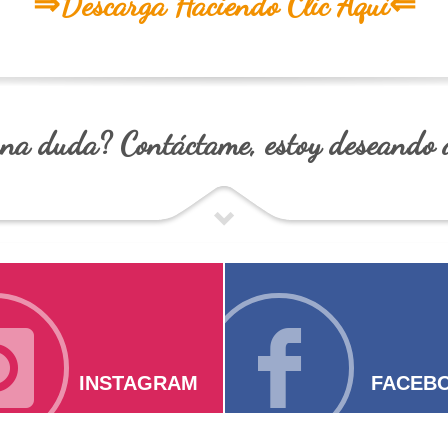
⇒Descarga Haciendo Clic Aquí⇐
guna duda?
Contáctame
, es
toy
deseando 
INSTAGRAM
FACEB